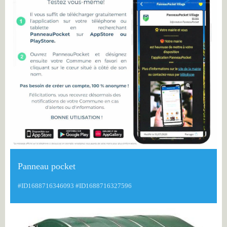
Panneau pocket
#ID1688716346093 #ID1688716327596