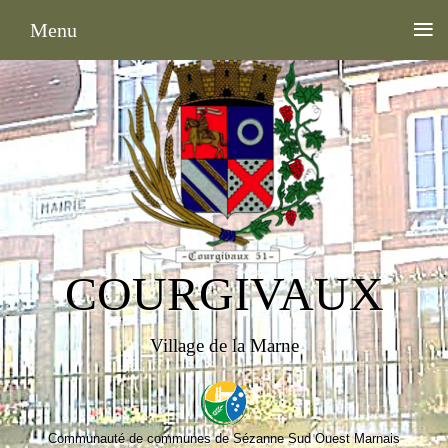
≡
Menu
COURGIVAUX
Village de la Marne
Communauté de communes de Sézanne Sud Ouest Marnais