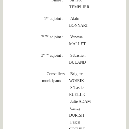
Maire :
Arnaud
TEMPLIER
er
1
adjoint :
Alain
BONNART
eme
2
adjoint :
Vanessa
MALLET
eme
3
adjoint :
Sébastien
BULAND
Conseillers
Brigitte
municipaux :
WOJEIK
Sébastien
RUELLE
Julie ADAM
Candy
DURISH
Pascal