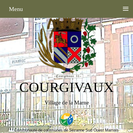
≡
Menu
COURGIVAUX
Village de la Marne
Communauté de communes de Sézanne Sud Ouest Marnais