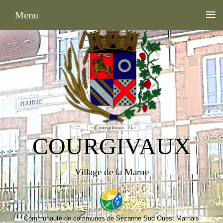
≡
Menu
COURGIVAUX
Village de la Marne
Communauté de communes de Sézanne Sud Ouest Marnais