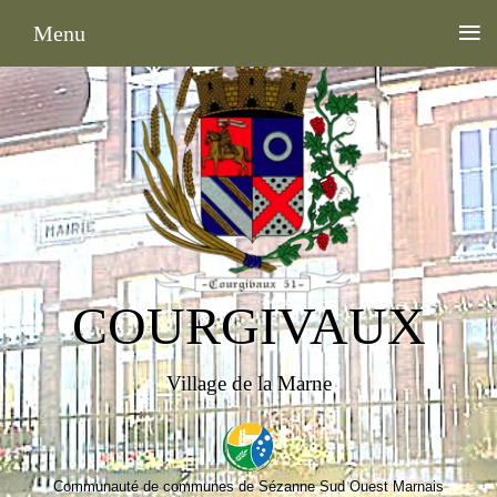
≡
Menu
COURGIVAUX
Village de la Marne
Communauté de communes de Sézanne Sud Ouest Marnais