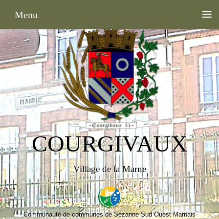
≡
Menu
COURGIVAUX
Village de la Marne
Communauté de communes de Sézanne Sud Ouest Marnais