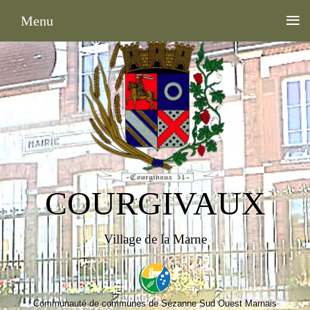
≡
Menu
COURGIVAUX
Village de la Marne
Communauté de communes de Sézanne Sud Ouest Marnais