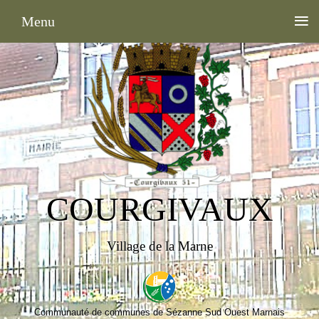
≡
Menu
COURGIVAUX
Village de la Marne
Communauté de communes de Sézanne Sud Ouest Marnais